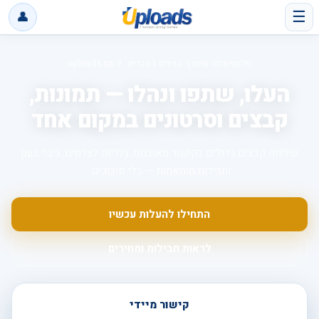
☰
👤
פלטפורמת שיתוף קבצים בעברית · uploads.co.il
העלו, שתפו ונהלו — תמונות,
קבצים וסרטונים במקום אחד
שליחת קבצים גדולים בקישור מאובטח, גלריות לצלמים, גיבוי בענן
וחבילות מותאמות — בלי סיבוכים.
התחילו להעלות עכשיו
לראות חבילות ומחירים
קישור מיידי